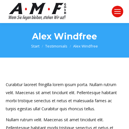
Alex Windfree
Sie befinden sich hier:
Start
Testimonials
Alex Windfree
Curabitur laoreet fringilla lorem ipsum porta. Nullam rutrum
velit. Maecenas sit amet tincidunt elit. Pellentesque habitant
morbi tristique senectus et netus et malesuada fames ac
turpis egestas ulla! Curabitur quis rhoncus tellus.
Nullam rutrum velit. Maecenas sit amet tincidunt elit.
Pellentesque habitant morbi tristique senectus et netus et